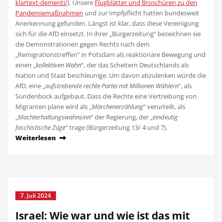
klartext-dementi/
). Unsere
Flugblätter und Broschüren zu den
Pandemiemaßnahmen
und zur Impfpflicht hatten bundesweit
Anerkennung gefunden. Längst ist klar, dass diese Vereinigung
sich für die AfD einsetzt. In ihrer „Bürgerzeitung“ bezeichnen sie
die Demonstrationen gegen Rechts nach dem
„Remigrationstreffen“ in Potsdam als reaktionäre Bewegung und
einen „
kollektiven Wahn
“, der das Scheitern Deutschlands als
Nation und Staat beschleunige. Um davon abzulenken würde die
AfD, eine „
aufstrebende rechte Partei mit Millionen Wählern
“, als
Sündenbock aufgebaut. Dass die Rechte eine Vertreibung von
Migranten plane wird als „
Märchenerzählung
“ verurteilt, als
„
Machterhaltungswahnsinn
“ der Regierung, der „
eindeutig
faschistische Züge
“ trage (Bürgerzeitung 13/ 4 und 7).
Weiterlesen
7. Juli 2024
Israel: Wie war und wie ist das mit