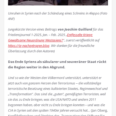
Unruhen in Syrien nach der Schändung eines Schreins in Aleppo (Foto
ANF)
(ungekürzte Version eines Beitrags
von Joachim Guilliard
für das
FriedensJournal 1-2025, Jan. – Feb. 2025 „
Entfesselte Kriege:
Gewaltsame Neuordnung Westasiens?
“, zuerst veröffentlicht auf
https://jg-nachgetragen.blog
. Wir danken für die freundliche
Überlassung durch den Autoren)
Das Ende Syriens als säkularer und souveräner Staat rückt
die Region weiter in den Abgrund.
Und so wie der Westen den Völkermord unterstützt, unterstützt er
jetzt auch von ganzem Herzen den Terrorismus ‒ die vollständige
terroristische Besetzung eines kultivierten Staates, Regimewechsel und
„Transformation“. Das sind die „guten“, gemäßigten Terroristen, weil
sie das zu Ende bringen, was die USA/NATO und andere 2011
begonnen haben, aber nicht zu Ende bringen konnten – und was die
CIA in Syrien seit den späten 1940er Jahren versucht hat…
(Jan Oberg,
Konfliktforscher und Direktor der „Transnationalen Stiftung für