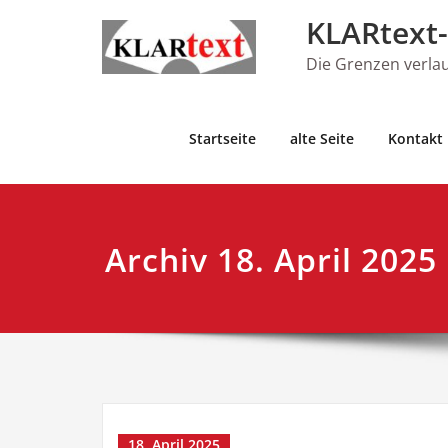
Skip
KLARtext-
to
content
Die Grenzen verla
Startseite
alte Seite
Kontakt
Archiv 18. April 2025
18. April 2025