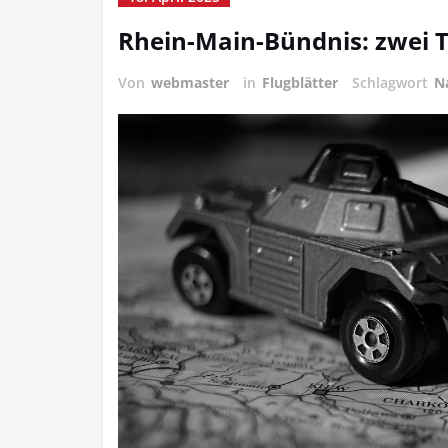
Rhein-Main-Bündnis: zwei T
Von
webmaster
in
Flugblätter
Schlagwort
N