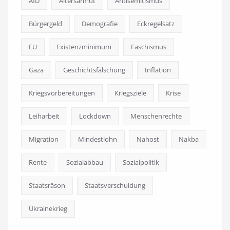
AfD
Altersarmut
Antisemitismus
Bürgergeld
Demografie
Eckregelsatz
EU
Existenzminimum
Faschismus
Gaza
Geschichtsfälschung
Inflation
Kriegsvorbereitungen
Kriegsziele
Krise
Leiharbeit
Lockdown
Menschenrechte
Migration
Mindestlohn
Nahost
Nakba
Rente
Sozialabbau
Sozialpolitik
Staatsräson
Staatsverschuldung
Ukrainekrieg