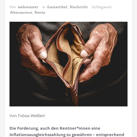
Von
webmaster
in
Gastartikel
,
Nachricht
Schlagwort
Altersarmut
,
Rente
Von Tobias Weißert
Die Forderung, auch den Rentner*innen eine
Inflationsausgleichszahlung zu gewähren – entsprechend