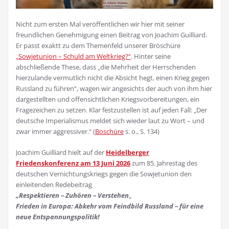
Nicht zum ersten Mal veröffentlichen wir hier mit seiner
freundlichen Genehmigung einen Beitrag von Joachim Guilliard.
Er passt exaktt zu dem Themenfeld unserer Bröschüre
„Sowjetunion – Schuld am Weltkrieg?“
. Hinter seine
abschließende These, dass „die Mehrheit der Herrschenden
hierzulande vermutlich nicht die Absicht hegt, einen Krieg gegen
Russland zu führen“, wagen wir angesichts der auch von ihm hier
dargestellten und offensichtlichen Kriegsvorbereitungen, ein
Fragezeichen zu setzen. Klar festzustellen ist auf jeden Fall: „Der
deutsche Imperialismus meldet sich wieder laut zu Wort – und
zwar immer aggressiver.“ (
Boschüre
s. o., S. 134)
Joachim Guilliard hielt auf der
Heidelberger
Friedenskonferenz am 13 Juni 2026
zum 85. Jahrestag des
deutschen Vernichtungskriegs gegen die Sowjetunion den
einleitenden Redebeitrag
„Respektieren – Zuhören – Verstehen
„
Frieden in Europa: Abkehr vom Feindbild Russland – für eine
neue Entspannungspolitik!