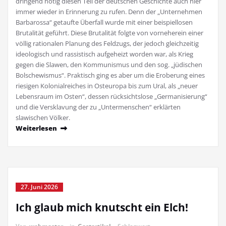
dringend nötig diesen Teil der deutschen Geschichte auch hier
immer wieder in Erinnerung zu rufen. Denn der „Unternehmen
Barbarossa“ getaufte Überfall wurde mit einer beispiellosen
Brutalität geführt. Diese Brutalität folgte von vorneherein einer
völlig rationalen Planung des Feldzugs, der jedoch gleichzeitig
ideologisch und rassistisch aufgeheizt worden war, als Krieg
gegen die Slawen, den Kommunismus und den sog. „jüdischen
Bolschewismus“. Praktisch ging es aber um die Eroberung eines
riesigen Kolonialreiches in Osteuropa bis zum Ural, als „neuer
Lebensraum im Osten“, dessen rücksichtslose „Germanisierung“
und die Versklavung der zu „Untermenschen“ erklärten
slawischen Völker.
Weiterlesen
27. Juni 2026
Ich glaub mich knutscht ein Elch!