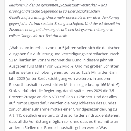
Illusionen in den so genannten „Sozialstaat“ verstärken – das
propagandistische Gegenmodell zu einer sozialistischen
Gesellschaftsordnung. Umso mehr unterstützen wir aber den Kampf
gegen jeden Abbau sozialer Errungenschaften. Und der ist derzeit im
Zusammenhang mit den ungeheurlichen Kriegsvorbereitungen in
vollem Gange, wie der Text darstellt:
„Wahnsinn: Innerhalb von nur 5 Jahren sollen sich die deutschen
Ausgaben für Aufrüstung und Verteidigung verdreifachen! Nach
52 Milliarden im Vorjahr rechnet der Bund in diesem Jahr mit
Ausgaben fürs Militär von 62,2 Mrd. €. Und mit großen Schritten
soll es weiter nach oben gehen, auf bis zu 152,8 Milliarden € im
Jahr 2029 (unter Berücksichtigung von weiteren, in anderen
Ressorthaushalten versteckten Mitteln sogar knapp 166 Mrd. €).
Stolz verkündet die Regierung, damit spätestens 2029 die 3,5
Prozent-Zusage an die NATO erfüllen zu können. Und das alles
auf Pump! Eigens dafür wurden die Möglichkeiten des Bundes
zur Schuldenaufnahme mittels einer Grundgesetzänderung zu
Art. 115 deutlich erweitert. Und es sollte der Eindruck entstehen,
dass all die Aufrüstung möglich sei, ohne dass es Einschnitte an
anderen Stellen des Bundeshaushalts geben werde. Was