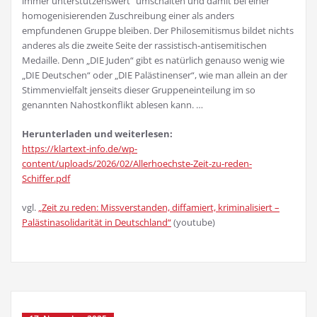
immer unterstützenswert“ umschalten und damit bei einer
homogenisierenden Zuschreibung einer als anders
empfundenen Gruppe bleiben. Der Philosemitismus bildet nichts
anderes als die zweite Seite der rassistisch-antisemitischen
Medaille. Denn „DIE Juden“ gibt es natürlich genauso wenig wie
„DIE Deutschen“ oder „DIE Palästinenser“, wie man allein an der
Stimmenvielfalt jenseits dieser Gruppeneinteilung im so
genannten Nahostkonflikt ablesen kann. …
Herunterladen und weiterlesen:
https://klartext-info.de/wp-
content/uploads/2026/02/Allerhoechste-Zeit-zu-reden-
Schiffer.pdf
vgl.
„Zeit zu reden: Missverstanden, diffamiert, kriminalisiert –
Palästinasolidarität in Deutschland“
(youtube)