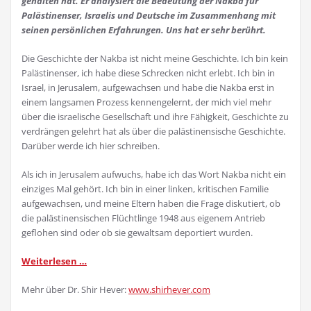
gehalten hat. Er analysiert die Bedeutung der Nakba für
Palästinenser, Israelis und Deutsche im Zusammenhang mit
seinen persönlichen Erfahrungen. Uns hat er sehr berührt.
Die Geschichte der Nakba ist nicht meine Geschichte. Ich bin kein
Palästinenser, ich habe diese Schrecken nicht erlebt. Ich bin in
Israel, in Jerusalem, aufgewachsen und habe die Nakba erst in
einem langsamen Prozess kennengelernt, der mich viel mehr
über die israelische Gesellschaft und ihre Fähigkeit, Geschichte zu
verdrängen gelehrt hat als über die palästinensische Geschichte.
Darüber werde ich hier schreiben.
Als ich in Jerusalem aufwuchs, habe ich das Wort Nakba nicht ein
einziges Mal gehört. Ich bin in einer linken, kritischen Familie
aufgewachsen, und meine Eltern haben die Frage diskutiert, ob
die palästinensischen Flüchtlinge 1948 aus eigenem Antrieb
geflohen sind oder ob sie gewaltsam deportiert wurden.
Weiterlesen …
Mehr über Dr. Shir Hever:
www.shirhever.com