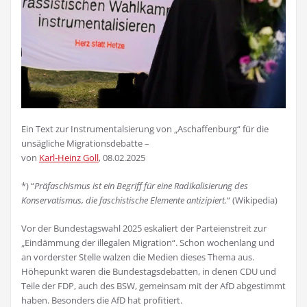
Ein Text zur Instrumentalsierung von „Aschaffenburg“ für die
unsägliche Migrationsdebatte –
von
Karl-Heinz Goll
, 08.02.2025
*) “
Präfaschismus ist ein Begriff für eine Radikalisierung des
Konservatismus, die faschistische Elemente antizipiert.
“ (Wikipedia)
Vor der Bundestagswahl 2025 eskaliert der Parteienstreit zur
„Eindämmung der illegalen Migration“. Schon wochen­lang und
an vorderster Stelle walzen die Medien dieses Thema aus.
Höhepunkt waren die Bundestagsdebatten, in denen CDU und
Teile der FDP, auch des BSW, gemeinsam mit der AfD abgestimmt
haben. Besonders die AfD hat profitiert.