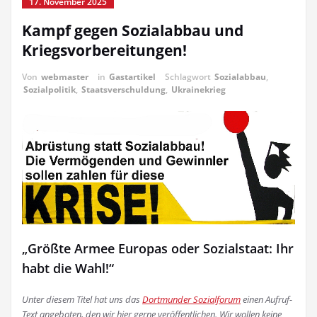
17. November 2025
Kampf gegen Sozialabbau und
Kriegsvorbereitungen!
Von
webmaster
in
Gastartikel
Schlagwort
Sozialabbau
,
Sozialpolitik
,
Staatsverschuldung
,
Ukrainekrieg
„Größte Armee Europas oder Sozialstaat: Ihr
habt die Wahl!“
Unter diesem Titel hat uns das
Dortmunder Sozialforum
einen Aufruf-
Text angeboten, den wir hier gerne veröffentlichen. Wir wollen keine