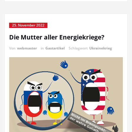
25. November 2022
Die Mutter aller Energiekriege?
Von
webmaster
in
Gastartikel
Schlagwort
Ukrainekrieg