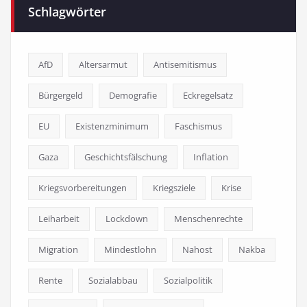
Schlagwörter
AfD
Altersarmut
Antisemitismus
Bürgergeld
Demografie
Eckregelsatz
EU
Existenzminimum
Faschismus
Gaza
Geschichtsfälschung
Inflation
Kriegsvorbereitungen
Kriegsziele
Krise
Leiharbeit
Lockdown
Menschenrechte
Migration
Mindestlohn
Nahost
Nakba
Rente
Sozialabbau
Sozialpolitik