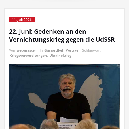
11. Juli 2026
22. Juni: Gedenken an den
Vernichtungskrieg gegen die UdSSR
Von
webmaster
in
Gastartikel
,
Vortrag
Schlagwort
Kriegsvorbereitungen
,
Ukrainekrieg