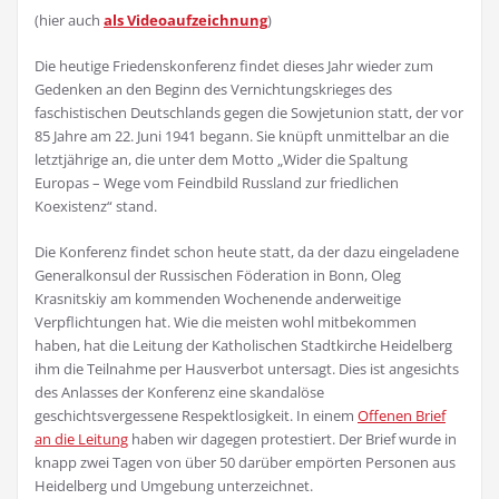
(hier auch
als Videoaufzeichnung
)
Die heutige Friedenskonferenz findet dieses Jahr wieder zum
Gedenken an den Beginn des Vernichtungskrieges des
faschistischen Deutschlands gegen die Sowjetunion statt, der vor
85 Jahre am 22. Juni 1941 begann. Sie knüpft unmittelbar an die
letztjährige an, die unter dem Motto „Wider die Spaltung
Europas – Wege vom Feindbild Russland zur friedlichen
Koexistenz“ stand.
Die Konferenz findet schon heute statt, da der dazu eingeladene
Generalkonsul der Russischen Föderation in Bonn, Oleg
Krasnitskiy am kommenden Wochenende anderweitige
Verpflichtungen hat. Wie die meisten wohl mitbekommen
haben, hat die Leitung der Katholischen Stadtkirche Heidelberg
ihm die Teilnahme per Hausverbot untersagt. Dies ist angesichts
des Anlasses der Konferenz eine skandalöse
geschichtsvergessene Respektlosigkeit. In einem
Offenen Brief
an die Leitung
haben wir dagegen protestiert. Der Brief wurde in
knapp zwei Tagen von über 50 darüber empörten Personen aus
Heidelberg und Umgebung unterzeichnet.