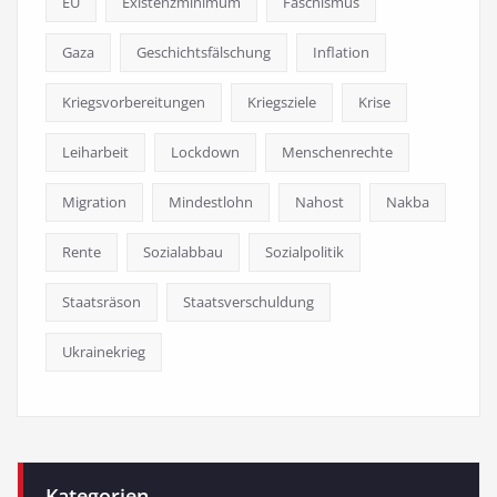
EU
Existenzminimum
Faschismus
Gaza
Geschichtsfälschung
Inflation
Kriegsvorbereitungen
Kriegsziele
Krise
Leiharbeit
Lockdown
Menschenrechte
Migration
Mindestlohn
Nahost
Nakba
Rente
Sozialabbau
Sozialpolitik
Staatsräson
Staatsverschuldung
Ukrainekrieg
Kategorien