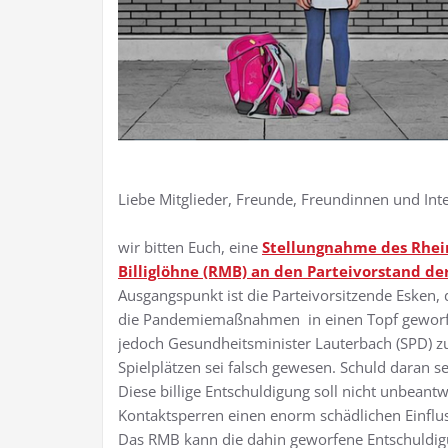
Liebe Mitglieder, Freunde, Freundinnen und Inte
wir bitten Euch, eine
Stellungnahme des Rhei
Billiglöhne (RMB) an den Parteivorstand de
Ausgangspunkt ist die Parteivorsitzende Esken
die Pandemiemaßnahmen in einen Topf geworfen
jedoch Gesundheitsminister Lauterbach (SPD) z
Spielplätzen sei falsch gewesen. Schuld daran s
Diese billige Entschuldigung soll nicht unbeant
Kontaktsperren einen enorm schädlichen Einflus
Das RMB kann die dahin geworfene Entschuldigu