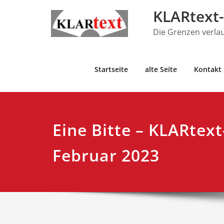
Skip
KLARtext-
to
content
Die Grenzen verla
Startseite
alte Seite
Kontakt
Eine Bitte – KLARtex
Februar 2023