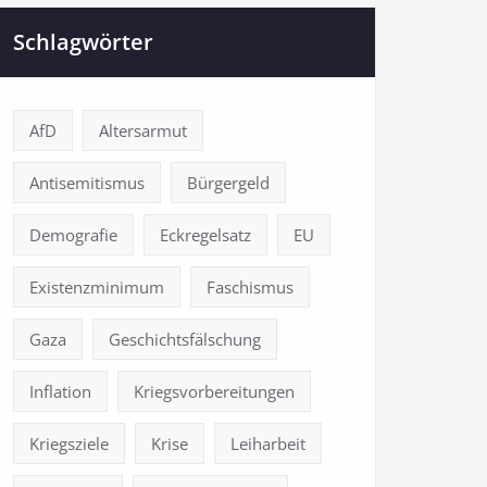
Schlagwörter
AfD
Altersarmut
Antisemitismus
Bürgergeld
Demografie
Eckregelsatz
EU
Existenzminimum
Faschismus
Gaza
Geschichtsfälschung
Inflation
Kriegsvorbereitungen
Kriegsziele
Krise
Leiharbeit