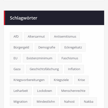
Schlagwörter
AfD
Altersarmut
Antisemitismus
Bürgergeld
Demografie
Eckregelsatz
EU
Existenzminimum
Faschismus
Gaza
Geschichtsfälschung
Inflation
Kriegsvorbereitungen
Kriegsziele
Krise
Leiharbeit
Lockdown
Menschenrechte
Migration
Mindestlohn
Nahost
Nakba