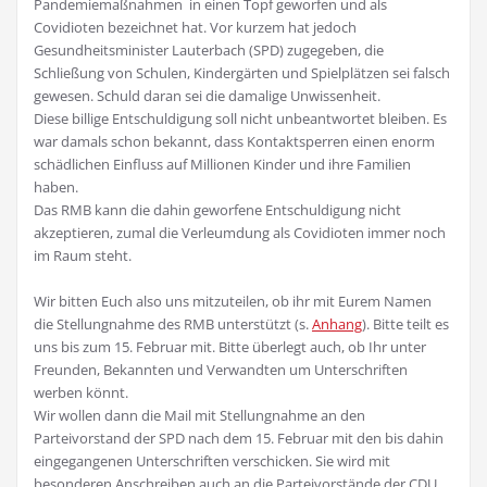
Pandemiemaßnahmen in einen Topf geworfen und als
Covidioten bezeichnet hat. Vor kurzem hat jedoch
Gesundheitsminister Lauterbach (SPD) zugegeben, die
Schließung von Schulen, Kindergärten und Spielplätzen sei falsch
gewesen. Schuld daran sei die damalige Unwissenheit.
Diese billige Entschuldigung soll nicht unbeantwortet bleiben. Es
war damals schon bekannt, dass Kontaktsperren einen enorm
schädlichen Einfluss auf Millionen Kinder und ihre Familien
haben.
Das RMB kann die dahin geworfene Entschuldigung nicht
akzeptieren, zumal die Verleumdung als Covidioten immer noch
im Raum steht.
Wir bitten Euch also uns mitzuteilen, ob ihr mit Eurem Namen
die Stellungnahme des RMB unterstützt (s.
Anhang
). Bitte teilt es
uns bis zum 15. Februar mit. Bitte überlegt auch, ob Ihr unter
Freunden, Bekannten und Verwandten um Unterschriften
werben könnt.
Wir wollen dann die Mail mit Stellungnahme an den
Parteivorstand der SPD nach dem 15. Februar mit den bis dahin
eingegangenen Unterschriften verschicken. Sie wird mit
besonderen Anschreiben auch an die Parteivorstände der CDU,