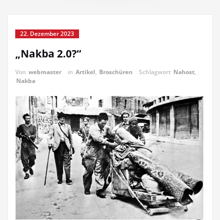
22. Dezember 2023
„Nakba 2.0?“
Von
webmaster
in
Artikel
,
Broschüren
Schlagwort
Nahost
,
Nakba