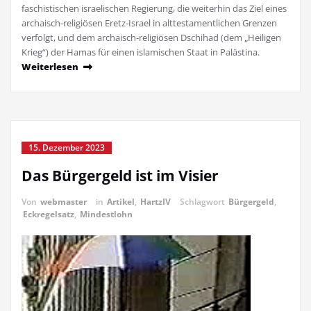
fa­schistischen israeli­schen Regierung, die weiterhin das Ziel eines
archaisch-re­ligiösen Eretz-Israel in alttestamentlichen Grenzen
verfolgt, und dem archa­isch-religiösen Dschihad (dem „Heili­gen
Krieg“) der Hamas für einen islamischen Staat in Palästina.
Weiterlesen
15. Dezember 2023
Das Bürgergeld ist im Visier
Von
webmaster
in
Artikel
,
HartzIV
Schlagwort
Bürgergeld
,
Eckregelsatz
,
Mindestlohn