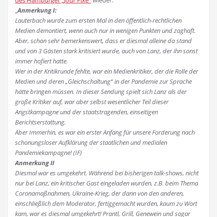
des Hamburger „Jour Fixe“
wieder:
„
Anmerkung I:
Lauterbach wurde zum ersten Mal in den öffentlich-rechtlichen
Medien demontiert, wenn auch nur in wenigen Punkten und zaghaft.
Aber, schon sehr bemerkenswert, dass er diesmal alleine da stand
und von 3 Gästen stark kritisiert wurde, auch von Lanz, der ihn sonst
immer hofiert hatte.
Wer in der Kritikrunde fehlte, war ein Medienkritiker, der die Rolle der
Medien und deren „Gleichschaltung“ in der Pandemie zur Sprache
hätte bringen müssen. In dieser Sendung spielt sich Lanz als der
große Kritiker auf, war aber selbst wesentlicher Teil dieser
Angstkampagne und der staatstragenden, einseitigen
Berichtserstattung.
Aber Immerhin, es war ein erster Anfang für unsere Forderung nach
schonungsloser Aufklärung der staatlichen und medialen
Pandemiekampagne! (IF)
Anmerkung II
Diesmal war es umgekehrt. Während bei bisherigen talk-shows, nicht
nur bei Lanz, ein kritischer Gast eingeladen wurden, z.B. beim Thema
Coronamaßnahmen, Ukraine-Krieg, der dann von den anderen,
einschließlich dem Moderator, fertiggemacht wurden, kaum zu Wort
kam, war es diesmal umgekehrt! Prantl, Grill, Genewein und sogar