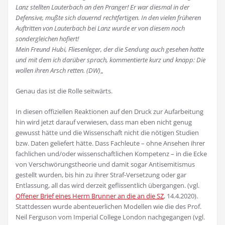
Lanz stellten Lauterbach an den Pranger! Er war diesmal in der
Defensive, mußte sich dauernd rechtfertigen. In den vielen früheren
Auftritten von Lauterbach bei Lanz wurde er von diesem noch
sondergleichen hofiert!
Mein Freund Hubi, Fliesenleger, der die Sendung auch gesehen hatte
und mit dem ich darüber sprach, kommentierte kurz und knapp: Die
wollen ihren Arsch retten. (DW)
„
Genau das ist die Rolle seitwärts.
In diesen offiziellen Reaktionen auf den Druck zur Aufarbeitung
hin wird jetzt darauf verwiesen, dass man eben nicht genug
gewusst hätte und die Wissenschaft nicht die nötigen Studien
bzw. Daten geliefert hätte. Dass Fachleute – ohne Ansehen ihrer
fachlichen und/oder wissenschaftlichen Kompetenz – in die Ecke
von Verschwörungstheorie und damit sogar Antisemitismus
gestellt wurden, bis hin zu ihrer Straf-Versetzung oder gar
Entlassung, all das wird derzeit geflissentlich übergangen. (vgl.
Offener Brief eines Herrn Brunner an die an die SZ
, 14.4.2020).
Stattdessen wurde abenteuerlichen Modellen wie die des Prof.
Neil Ferguson vom Imperial College Lon­don nachgegangen (vgl.