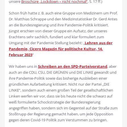
unsere
Broschüre „Lockdown – nicht nochmal“
, S. 17 ff.)
Schon früh hatte z. B. auch eine Gruppe von Medizinern um Prof.
Dr. Matthias Schrappe und den Medizinstatistiker Dr. Gerd Antes
an die Bundesregierung und ihre Pandemie-Politik kritisiert.
Jüngst erschien von dieser Gruppe ein Aufsatz, der unseres
Erachtens sehr sachlich, fundiert und klar formuliert zum
Umgang mit der Pandemie Stellung bezieht: „
Lehren aus der
Pandemie, Cicero Magazin für politische Kultur, 14.
Februar 2023
“
Wir haben uns in
Schreiben an den SPD-Parteivorstand
, aber
auch an die CDU, CSU, DIE GRÜNEN und DIE LINKE gewandt und
ihre Pandemie-Politik sowie das bisherige Ausbleiben einer
gründlichen Aufarbeitung kritisiert. Nicht nur der Partei „DIE
LINKE“, sondern auch einem großen Teil der gesellschaftlichen
Linken werfen wir vor, dass sie bis heute nicht die schwarz auf
weiß formulierte Schockstrategie der Bundesregierung
angegriffen haben, sondern sich im Gegenteil auf der Straße zum
Stoßtrupp der Regierung gemacht haben, um jede Opposition
gegen deren Covid-19 Politik zum Verstummen zu bringen.