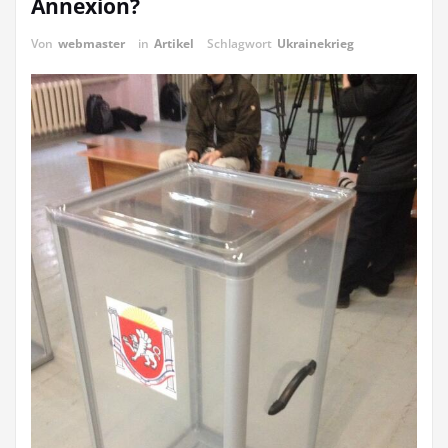
Annexion?
Von
webmaster
in
Artikel
Schlagwort
Ukrainekrieg