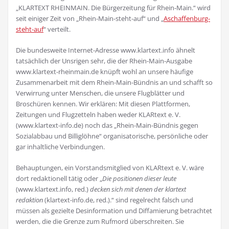
„KLARTEXT RHEINMAIN. Die Bürgerzeitung für Rhein-Main.“ wird
seit einiger Zeit von „Rhein-Main-steht-auf“ und „
Aschaffenburg-
steht-auf
“ verteilt.
Die bundesweite Internet-Adresse www.klartext.info ähnelt
tatsächlich der Unsrigen sehr, die der Rhein-Main-Ausgabe
www.klartext-rheinmain.de knüpft wohl an unsere häufige
Zusammenarbeit mit dem Rhein-Main-Bündnis an und schafft so
Verwirrung unter Menschen, die unsere Flugblätter und
Broschüren kennen. Wir erklären: Mit diesen Plattformen,
Zeitungen und Flugzetteln haben weder KLARtext e. V.
(www.klartext-info.de) noch das „Rhein-Main-Bündnis gegen
Sozialabbau und Billiglöhne“ organisatorische, persönliche oder
gar inhaltliche Verbindungen.
Behauptungen, ein Vorstandsmitglied von KLARtext e. V. wäre
dort redaktionell tätig oder „
Die positionen dieser leute
(www.klartext.info, red.)
decken sich mit denen der klartext
redaktion
(klartext-info.de, red.).“ sind regelrecht falsch und
müssen als gezielte Desinformation und Diffamierung betrachtet
werden, die die Grenze zum Rufmord überschreiten. Sie