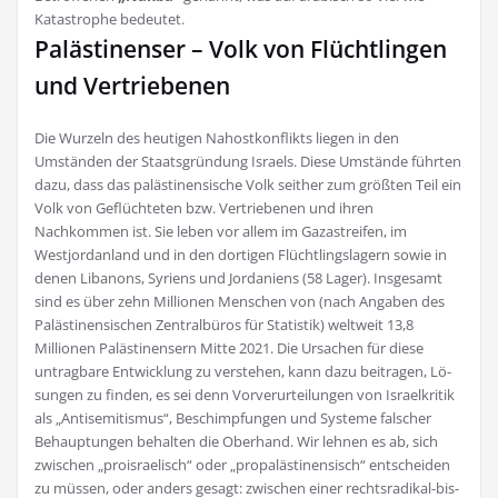
Katastrophe bedeutet.
Palästinenser – Volk von Flüchtlingen
und Vertriebenen
Die Wurzeln des heutigen Nahostkonflikts liegen in den
Umständen der Staatsgründung Israels. Diese Um­stände führten
dazu, dass das palästinensische Volk seither zum größten Teil ein
Volk von Geflüch­teten bzw. Vertriebenen und ihren
Nachkommen ist. Sie leben vor allem im Gazastreifen, im
Westjordanland und in den dortigen Flüchtlingslagern sowie in
denen Libanons, Syriens und Jorda­niens (58 Lager). Insgesamt
sind es über zehn Millionen Menschen von (nach Angaben des
Palästi­nensischen Zentralbüros für Statistik) welt­weit 13,8
Millionen Palästinensern Mitte 2021. Die Ursa­chen für diese
untragbare Entwicklung zu verste­hen, kann dazu beitragen, Lö­
sungen zu finden, es sei denn Vorverurteilungen von Israelkritik
als „Antisemi­tismus“, Beschimpfungen und Systeme falscher
Behaup­tungen behalten die Oberhand. Wir lehnen es ab, sich
zwischen „pro­israelisch“ oder „propalästinensisch“ entscheiden
zu müssen, oder an­ders gesagt: zwi­schen einer rechtsradikal-bis-