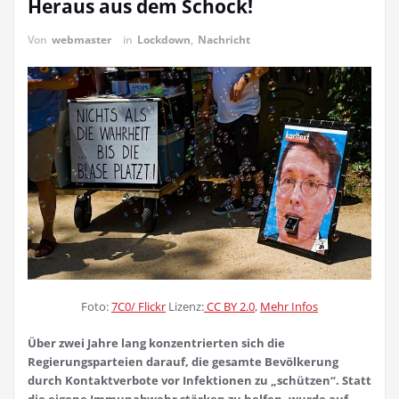
Heraus aus dem Schock!
Von
webmaster
in
Lockdown
,
Nachricht
Foto:
7C0/ Flickr
Lizenz:
CC BY 2.0
,
Mehr Infos
Über zwei Jahre lang konzentrierten sich die
Regierungsparteien darauf, die gesamte Bevölkerung
durch Kontaktverbote vor Infektionen zu „schützen“. Statt
die eigene Immunabwehr stärken zu helfen, wurde auf