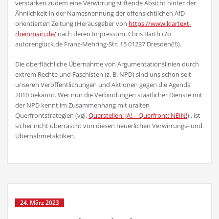
verstärken zudem eine Verwirrung stiftende Absicht hinter der
Ähnlichkeit in der Namesnennung der offensichtlichen AfD-
orientierten Zeitung (Herausgeber von
https://www.klartext-
rheinmain.de/
nach deren Impressum: Chris Barth c/o
autorenglück.de Franz-Mehring-Str. 15 01237 Dresden(!!)).
Die oberflächliche Übernahme von Argumentationslinien durch
extrem Rechte und Faschisten (z. B. NPD) sind uns schon seit
unseren Veröffentlichungen und Aktionen gegen die Agenda
2010 bekannt. Wer nun die Verbindungen staatlicher Dienste mit
der NPD kennt im Zusammenhang mit uralten
Querfrontstrategien (vgl.
Querstellen: JA
!
– Querfront: NEIN!
) , ist
sicher nicht überrascht von diesen neuerlichen Verwirrungs- und
Übernahmetaktiken.
24. März 2023