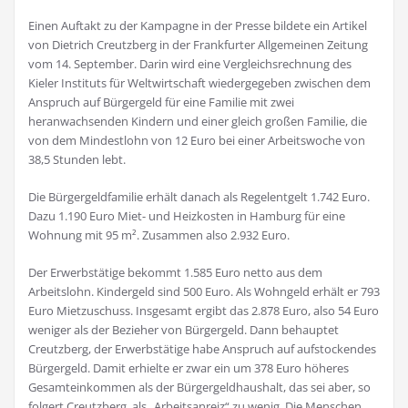
Einen Auftakt zu der Kampagne in der Presse bildete ein Artikel
von Dietrich Creutzberg in der Frankfurter Allgemeinen Zeitung
vom 14. September. Darin wird eine Vergleichsrechnung des
Kieler Instituts für Weltwirtschaft wiedergegeben zwischen dem
Anspruch auf Bürgergeld für eine Familie mit zwei
heranwachsenden Kindern und einer gleich großen Familie, die
von dem Mindestlohn von 12 Euro bei einer Arbeitswoche von
38,5 Stunden lebt.
Die Bürgergeldfamilie erhält danach als Regelentgelt 1.742 Euro.
Dazu 1.190 Euro Miet- und Heizkosten in Hamburg für eine
Wohnung mit 95 m². Zusammen also 2.932 Euro.
Der Erwerbstätige bekommt 1.585 Euro netto aus dem
Arbeitslohn. Kindergeld sind 500 Euro. Als Wohngeld erhält er 793
Euro Mietzuschuss. Insgesamt ergibt das 2.878 Euro, also 54 Euro
weniger als der Bezieher von Bürgergeld. Dann behauptet
Creutzberg, der Erwerbstätige habe Anspruch auf aufstockendes
Bürgergeld. Damit erhielte er zwar ein um 378 Euro höheres
Gesamteinkommen als der Bürgergeldhaushalt, das sei aber, so
folgert Creutzberg, als „Arbeitsanreiz“ zu wenig. Die Menschen