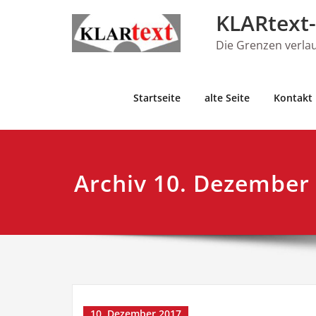
Skip
KLARtext-
to
content
Die Grenzen verla
Startseite
alte Seite
Kontakt
Archiv 10. Dezember
10. Dezember 2017