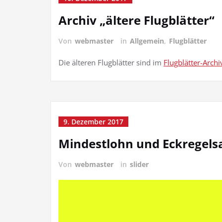
Archiv „ältere Flugblätter“
Von
webmaster
in
Allgemein
,
Flugblätter
Die älteren Flugblätter sind im
Flugblätter-Archi
9. Dezember 2017
Mindestlohn und Eckregels
Von
webmaster
in
slider