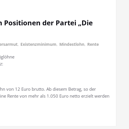
 Positionen der Partei „Die
ersarmut
,
Existenzminimum
,
Mindestlohn
,
Rente
iglöhne
z:
lohn von 12 Euro brutto. Ab diesem Betrag, so der
ne Rente von mehr als 1.050 Euro netto erzielt werden