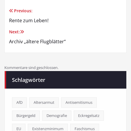
Previous:
Beitragsnavigation
Rente zum Leben!
Next:
Archiv „ältere Flugblätter“
Kommentare sind geschlossen.
Schlagwörter
AfD
Altersarmut
Antisemitismus
Bürgergeld
Demografie
Eckregelsatz
EU
Existenzminimum
Faschismus