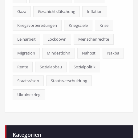
Gaza
Geschichtsfälschung
Inflation
Kriegsvorbereitungen
Kriegsziele
Krise
Leiharbeit
Lockdown
Menschenrechte
Migration
Mindestlohn
Nahost
Nakba
Rente
Sozialabbau
Sozialpolitik
Staatsräson
Staatsverschuldung
Ukrainekrieg
Kategorien