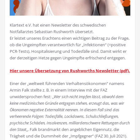
Klartext e.V. hat einen Newsletter des schwedischen
Notfallarztes Sebastian Rushworth übersetzt.
Er leistet unseres Erachtens einen wichtigen Beitrag zu der Frage,
ob die Ungeimpften verantwortlich für „Infektionen“ (=positive
PCR-Tests), Hospitalisierung und Todesfälle sind. Damit wirkt er
der derzeitigen Hetze gegen Ungeimpfte erfrischend entgegen.
Hier unsere Übersetzung von Rushworths Newsletter (pdf).
Einer der „weltweit führenden Verhaltensökonomen“ namens
Armin Falk stellte z. B. in einem Interview mit der FAZ
unwidersprochen fest: „
Wer sich nicht impfen lässt, obwohl dem
keine medizinischen Gründe entgegen stehen, erzeugt das, was wir
Ökonomen negative Externalität nennen. In diesem Fall sind das
verheerende Folgen: Todesfälle, Lockdowns, Schulschließungen,
psychische Schäden, Insolvenzen, milliardenschwere Rettungen durch
den Staat
„. Falk brandmarkt den angeblichen Eigennutz, die
Trägheit und die Dummheit der „Impfgegner“ (FAZ 30. Juli 2021).