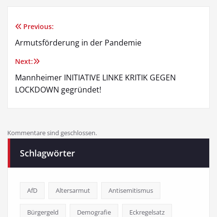
Previous:
Beitragsnavigation
Armutsförderung in der Pandemie
Next:
Mannheimer INITIATIVE LINKE KRITIK GEGEN
LOCKDOWN gegründet!
Kommentare sind geschlossen.
Schlagwörter
AfD
Altersarmut
Antisemitismus
Bürgergeld
Demografie
Eckregelsatz