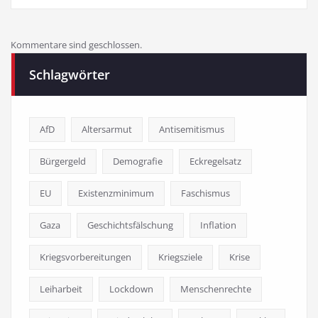
Kommentare sind geschlossen.
Schlagwörter
AfD
Altersarmut
Antisemitismus
Bürgergeld
Demografie
Eckregelsatz
EU
Existenzminimum
Faschismus
Gaza
Geschichtsfälschung
Inflation
Kriegsvorbereitungen
Kriegsziele
Krise
Leiharbeit
Lockdown
Menschenrechte