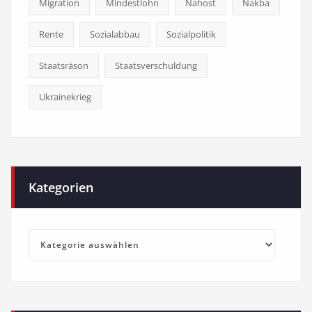
Migration
Mindestlohn
Nahost
Nakba
Rente
Sozialabbau
Sozialpolitik
Staatsräson
Staatsverschuldung
Ukrainekrieg
Kategorien
Kategorien